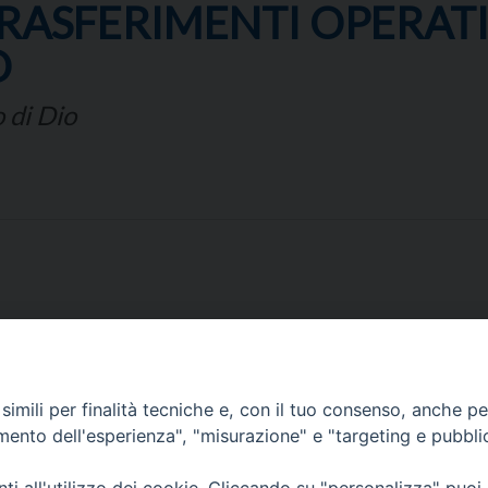
 TRASFERIMENTI OPERAT
O
 di Dio
imili per finalità tecniche e, con il tuo consenso, anche per 
amento dell'esperienza", "misurazione" e "targeting e pubbli
Corato, Margherita di Savoia,
San Ferdinando di Puglia, Trinitapoli