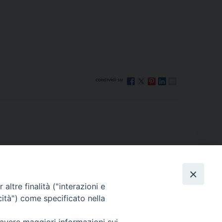
I
altre finalità ("interazioni e
cità") come specificato nella
Via Beltrani, 9
76125 Trani BT