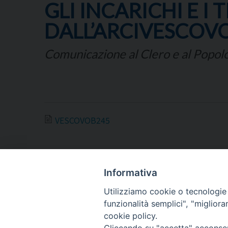
GLI INCARICHI E I
DALL’ARCIVESCOV
Comunicazione al Clero e al Popolo
VESCOVOB245
Informativa
Utilizziamo cookie o tecnologie s
ARCIDIOCESI DI
funzionalità semplici", "miglior
TRANI
cookie policy.