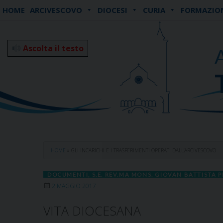
Skip
HOME
ARCIVESCOVO
DIOCESI
CURIA
FORMAZIO
to
content
Ascolta il testo
HOME
»
GLI INCARICHI E I TRASFERIMENTI OPERATI DALL’ARCIVESCOVO
DOCUMENTI
,
S.E. REV.MA MONS. GIOVAN BATTISTA P
2 MAGGIO 2017
VITA DIOCESANA