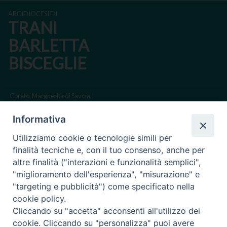
ARCIDIOCESI DI
TRANI
BARLETTA
BISCEGLIE
Corato, Margherita di Savoia,
San Ferdinando di Puglia, Trinitapoli
Informativa
Sede arcivescovile suffraganea di Bari-Bitonto
Utilizziamo cookie o tecnologie simili per
Regione ecclesiastica Puglia
finalità tecniche e, con il tuo consenso, anche per
altre finalità ("interazioni e funzionalità semplici",
Via Beltrani, 9
"miglioramento dell'esperienza", "misurazione" e
76125 Trani BT
"targeting e pubblicità") come specificato nella
Centralino Tel. 0883 494211
cookie policy.
Cliccando su "accetta" acconsenti all'utilizzo dei
Cancelleria Tel. 0883 494204
cookie. Cliccando su "personalizza" puoi avere