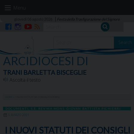
Skip
Menu
to
content
giovedì 06 agosto 2026
Festa della Trasfigurazione del Signore
Facebook
Instagram
YouTube
RSS
Search
ARCIDIOCESI DI
TRANI BARLETTA BISCEGLIE
Ascolta il testo
HOME
»
I NUOVI STATUTI DEI CONSIGLI PASTORALI
DOCUMENTI
,
S.E. REV.MA MONS. GIOVAN BATTISTA PICHIERRI
5 MARZO 2001
I NUOVI STATUTI DEI CONSIGLI