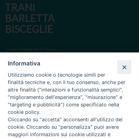
TRANI
BARLETTA
BISCEGLIE
Corato, Margherita di Savoia,
San Ferdinando di Puglia, Trinitapoli
Informativa
Sede arcivescovile suffraganea di Bari-Bitonto
Utilizziamo cookie o tecnologie simili per
Regione ecclesiastica Puglia
finalità tecniche e, con il tuo consenso, anche per
altre finalità ("interazioni e funzionalità semplici",
Via Beltrani, 9
"miglioramento dell'esperienza", "misurazione" e
76125 Trani BT
"targeting e pubblicità") come specificato nella
Centralino Tel. 0883 494211
cookie policy.
Cliccando su "accetta" acconsenti all'utilizzo dei
Cancelleria Tel. 0883 494204
cookie. Cliccando su "personalizza" puoi avere
maggiori informazioni sui cookie utilizzati e
cancelleria@arcidiocesitrani.it