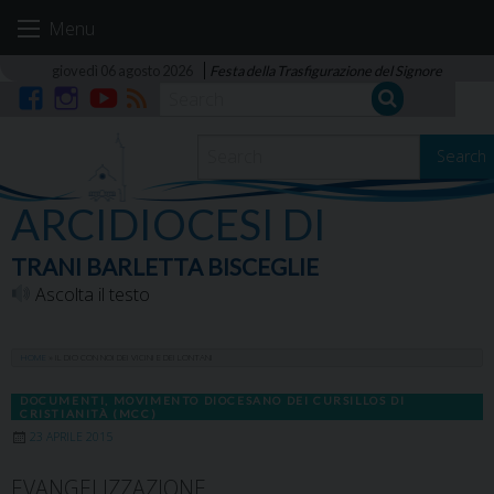
Skip
Menu
to
content
giovedì 06 agosto 2026
Festa della Trasfigurazione del Signore
Facebook
Instagram
YouTube
RSS
Search
ARCIDIOCESI DI
TRANI BARLETTA BISCEGLIE
Ascolta il testo
HOME
»
IL DIO CON NOI DEI VICINI E DEI LONTANI
DOCUMENTI
,
MOVIMENTO DIOCESANO DEI CURSILLOS DI
CRISTIANITÀ (MCC)
23 APRILE 2015
EVANGELIZZAZIONE