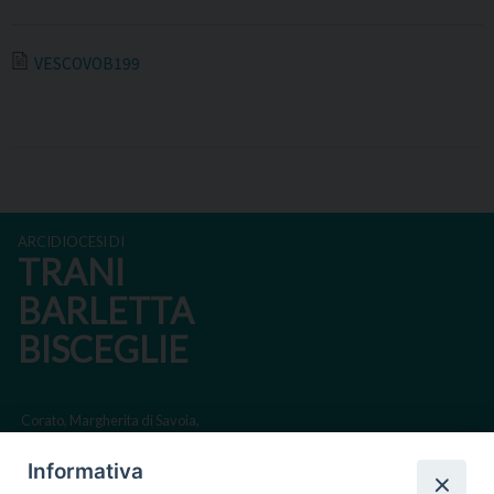
VESCOVOB199
ARCIDIOCESI DI
TRANI
BARLETTA
BISCEGLIE
Corato, Margherita di Savoia,
San Ferdinando di Puglia, Trinitapoli
Informativa
Sede arcivescovile suffraganea di Bari-Bitonto