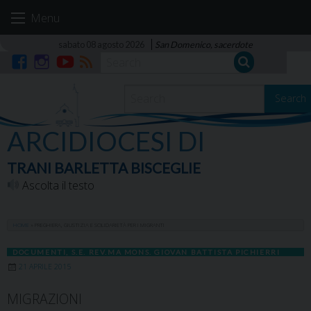
Skip
Menu
to
content
sabato 08 agosto 2026
San Domenico, sacerdote
Facebook
Instagram
YouTube
RSS
Search
ARCIDIOCESI DI
TRANI BARLETTA BISCEGLIE
Ascolta il testo
HOME
»
PREGHIERA, GIUSTIZIA E SOLIDARIETÀ PER I MIGRANTI
DOCUMENTI
,
S.E. REV.MA MONS. GIOVAN BATTISTA PICHIERRI
21 APRILE 2015
MIGRAZIONI