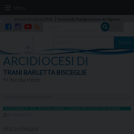
Skip
Menu
to
content
giovedì 06 agosto 2026
Festa della Trasfigurazione del Signore
Facebook
Instagram
YouTube
RSS
Search
ARCIDIOCESI DI
TRANI BARLETTA BISCEGLIE
Ascolta il testo
HOME
»
IL NOSTRO AFFETTO VERSO IL PAPA
DOCUMENTI
,
S.E. REV.MA MONS. GIOVAN BATTISTA PICHIERRI
31 MAGGIO 2011
Vita ecclesiale