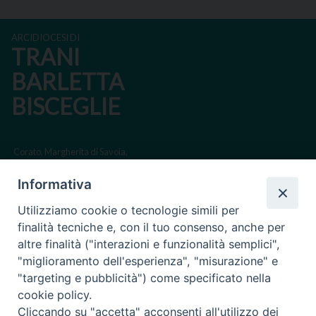
ARCIDIOCESI DI
TRANI
BARLETTA
BISCEGLIE
Corato, Margherita di Savoia,
San Ferdinando di Puglia, Trinitapoli
Informativa
Sede arcivescovile suffraganea di Bari-Bitonto
Utilizziamo cookie o tecnologie simili per
Regione ecclesiastica Puglia
finalità tecniche e, con il tuo consenso, anche per
altre finalità ("interazioni e funzionalità semplici",
Via Beltrani, 9
"miglioramento dell'esperienza", "misurazione" e
76125 Trani BT
"targeting e pubblicità") come specificato nella
Centralino Tel. 0883 494211
cookie policy.
Cliccando su "accetta" acconsenti all'utilizzo dei