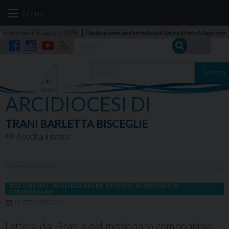
Skip
Menu
to
content
mercoledì 05 agosto 2026
Dedicazione della basilica di Santa Maria Maggiore
Facebook
Instagram
YouTube
RSS
Search
ARCIDIOCESI DI
TRANI BARLETTA BISCEGLIE
Ascolta il testo
HOME
»
LA STORIA DI CIDA
DOCUMENTI
,
PAOLILLO PADRE SAVERIO, MISSIONARIO
COMBONIANO
15 SETTEMBRE 2005
Lettera dal Brasile del missionaro comboniano