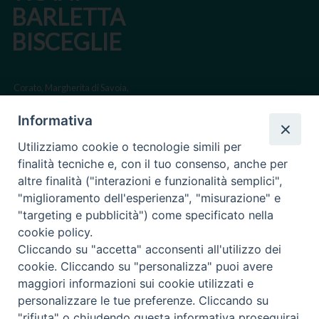
BARLETTA
BISCEGLIE
Corato, Margherita di Savoia,
San Ferdinando di Puglia, Trinitapoli
Informativa
Sede arcivescovile suffraganea di Bari-Bitonto
Utilizziamo cookie o tecnologie simili per
Regione ecclesiastica Puglia
finalità tecniche e, con il tuo consenso, anche per
altre finalità ("interazioni e funzionalità semplici",
Via Beltrani, 9
"miglioramento dell'esperienza", "misurazione" e
76125 Trani BT
"targeting e pubblicità") come specificato nella
Centralino Tel. 0883 494211
cookie policy.
Cliccando su "accetta" acconsenti all'utilizzo dei
Cancelleria Tel. 0883 494204
cookie. Cliccando su "personalizza" puoi avere
maggiori informazioni sui cookie utilizzati e
cancelleria@arcidiocesitrani.it
personalizzare le tue preferenze. Cliccando su
"rifiuta" o chiudendo questa informativa proseguirai
Copyright © Arcidiocesi di Trani Barletta Bisceglie