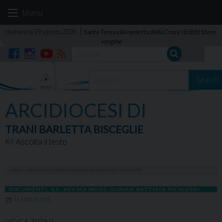
Skip
Menu
to
content
domenica 09 agosto 2026
Santa Teresa Benedetta della Croce (Edith) Stein,
vergine
Facebook
Instagram
YouTube
RSS
Search
ARCIDIOCESI DI
TRANI BARLETTA BISCEGLIE
Ascolta il testo
HOME
»
L’ARCIVESCOVO ORDINA SACERDOTE UN SEMINARISTA AMMALATO
DOCUMENTI
,
S.E. REV.MA MONS. GIOVAN BATTISTA PICHIERRI
13 APRILE 2015