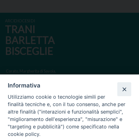
ARCIDIOCESI DI
TRANI
BARLETTA
BISCEGLIE
Corato, Margherita di Savoia,
San Ferdinando di Puglia, Trinitapoli
Informativa
Sede arcivescovile suffraganea di Bari-Bitonto
Utilizziamo cookie o tecnologie simili per
Regione ecclesiastica Puglia
finalità tecniche e, con il tuo consenso, anche per
altre finalità ("interazioni e funzionalità semplici",
Via Beltrani, 9
"miglioramento dell'esperienza", "misurazione" e
76125 Trani BT
"targeting e pubblicità") come specificato nella
Centralino Tel. 0883 494211
cookie policy.