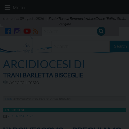
Skip
Menu
to
content
domenica 09 agosto 2026
Santa Teresa Benedetta della Croce (Edith) Stein,
vergine
Facebook
Instagram
YouTube
RSS
Search
ARCIDIOCESI DI
TRANI BARLETTA BISCEGLIE
Ascolta il testo
HOME
»
L’ARCIVESCOVO: «PREGHIAMO PER LA PACE IN UCRAINA»
IN DIOCESI
25 GENNAIO 2022