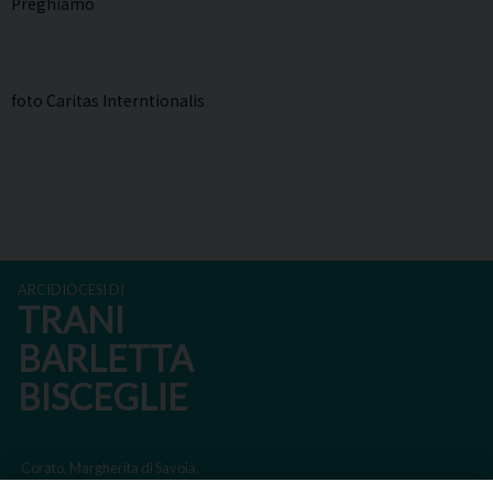
Preghiamo
foto Caritas Interntionalis
ARCIDIOCESI DI
TRANI
BARLETTA
BISCEGLIE
Corato, Margherita di Savoia,