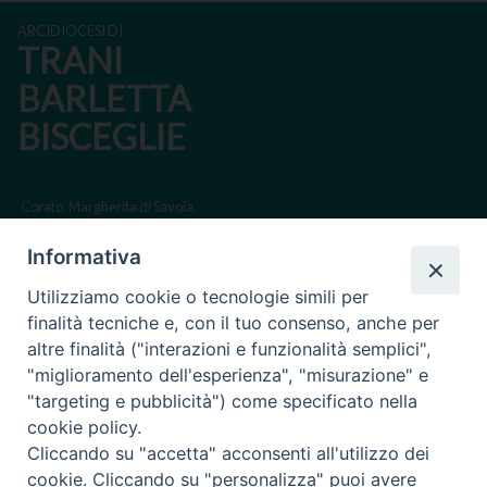
ARCIDIOCESI DI
TRANI
BARLETTA
BISCEGLIE
Corato, Margherita di Savoia,
San Ferdinando di Puglia, Trinitapoli
Informativa
Sede arcivescovile suffraganea di Bari-Bitonto
Utilizziamo cookie o tecnologie simili per
Regione ecclesiastica Puglia
finalità tecniche e, con il tuo consenso, anche per
altre finalità ("interazioni e funzionalità semplici",
Via Beltrani, 9
"miglioramento dell'esperienza", "misurazione" e
76125 Trani BT
"targeting e pubblicità") come specificato nella
Centralino Tel. 0883 494211
cookie policy.
Cliccando su "accetta" acconsenti all'utilizzo dei
Cancelleria Tel. 0883 494204
cookie. Cliccando su "personalizza" puoi avere