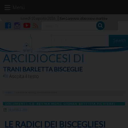
Skip
Menu
to
content
lunedì 10 agosto 2026
San Lorenzo, diacono e martire
Facebook
Instagram
YouTube
RSS
Search
ARCIDIOCESI DI
TRANI BARLETTA BISCEGLIE
Ascolta il testo
HOME
»
LE RADICI DEI BISCEGLIESI SONO CRISTIANE
DOCUMENTI
,
S.E. REV.MA MONS. GIOVAN BATTISTA PICHIERRI
19 APRILE 2001
LE RADICI DEI BISCEGLIESI