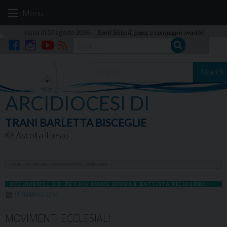
Skip
Menu
to
content
venerdì 07 agosto 2026
Santi Sisto II, papa, e compagni, martiri
Facebook
Instagram
YouTube
RSS
Search
ARCIDIOCESI DI
TRANI BARLETTA BISCEGLIE
Ascolta il testo
HOME
»
LETTERA DELL’ARCIVESCOVO ALL’ARCIDIOCESI
DOCUMENTI
,
S.E. REV.MA MONS. GIOVAN BATTISTA PICHIERRI
11 FEBBRAIO 2014
MOVIMENTI ECCLESIALI