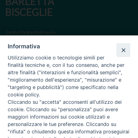
BARLETTA
BISCEGLIE
Corato, Margherita di Savoia,
San Ferdinando di Puglia, Trinitapoli
Informativa
Sede arcivescovile suffraganea di Bari-Bitonto
Utilizziamo cookie o tecnologie simili per
Regione ecclesiastica Puglia
finalità tecniche e, con il tuo consenso, anche per
altre finalità ("interazioni e funzionalità semplici",
Via Beltrani, 9
"miglioramento dell'esperienza", "misurazione" e
76125 Trani BT
"targeting e pubblicità") come specificato nella
Centralino Tel. 0883 494211
cookie policy.
Cliccando su "accetta" acconsenti all'utilizzo dei
Cancelleria Tel. 0883 494204
cookie. Cliccando su "personalizza" puoi avere
maggiori informazioni sui cookie utilizzati e
cancelleria@arcidiocesitrani.it
personalizzare le tue preferenze. Cliccando su
"rifiuta" o chiudendo questa informativa proseguirai
Copyright © Arcidiocesi di Trani Barletta Bisceglie