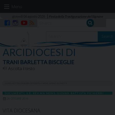
Skip
Menu
to
content
giovedì 06 agosto 2026
Festa della Trasfigurazione del Signore
Facebook
Instagram
YouTube
RSS
Search
ARCIDIOCESI DI
TRANI BARLETTA BISCEGLIE
Ascolta il testo
HOME
»
LETTERA DI RINGRAZIAMENTO A MONS. SAVINO GIANNOTTI
DOCUMENTI
,
S.E. REV.MA MONS. GIOVAN BATTISTA PICHIERRI
20 OTTOBRE 2016
VITA DIOCESANA