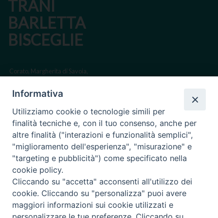
TRANI
BARLETTA
BISCEGLIE
Corato, Margherita di Savoia,
San Ferdinando di Puglia, Trinitapoli
Informativa
Sede arcivescovile suffraganea di Bari-Bitonto
Utilizziamo cookie o tecnologie simili per
Regione ecclesiastica Puglia
finalità tecniche e, con il tuo consenso, anche per
altre finalità ("interazioni e funzionalità semplici",
Via Beltrani, 9
"miglioramento dell'esperienza", "misurazione" e
76125 Trani BT
"targeting e pubblicità") come specificato nella
Centralino Tel. 0883 494211
cookie policy.
Cliccando su "accetta" acconsenti all'utilizzo dei
Cancelleria Tel. 0883 494204
cookie. Cliccando su "personalizza" puoi avere
maggiori informazioni sui cookie utilizzati e
cancelleria@arcidiocesitrani.it
personalizzare le tue preferenze. Cliccando su