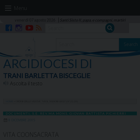
Skip
Menu
to
content
venerdì 07 agosto 2026
Santi Sisto II, papa, e compagni, martiri
Facebook
Instagram
YouTube
RSS
Search
ARCIDIOCESI DI
TRANI BARLETTA BISCEGLIE
Ascolta il testo
HOME
»
ORDINE DELLE VEDOVE. “VIENI, SIGNORE GESÙ” (AP 22,20)
DOCUMENTI
,
S.E. REV.MA MONS. GIOVAN BATTISTA PICHIERRI
8 DICEMBRE 2005
VITA COONSACRATA