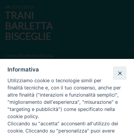
ARCIDIOCESI DI
TRANI
BARLETTA
BISCEGLIE
Corato, Margherita di Savoia,
San Ferdinando di Puglia, Trinitapoli
Informativa
Sede arcivescovile suffraganea di Bari-Bitonto
Utilizziamo cookie o tecnologie simili per
Regione ecclesiastica Puglia
finalità tecniche e, con il tuo consenso, anche per
altre finalità ("interazioni e funzionalità semplici",
Via Beltrani, 9
"miglioramento dell'esperienza", "misurazione" e
76125 Trani BT
"targeting e pubblicità") come specificato nella
Centralino Tel. 0883 494211
cookie policy.
Cliccando su "accetta" acconsenti all'utilizzo dei
Cancelleria Tel. 0883 494204
cookie. Cliccando su "personalizza" puoi avere