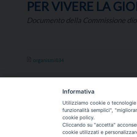
PER VIVERE LA GI
Documento della Commissione dio
organismi034
Informativa
Utilizziamo cookie o tecnologie s
ARCIDIOCESI DI
funzionalità semplici", "miglior
TRANI
cookie policy.
Cliccando su "accetta" acconsent
BARLETTA
cookie utilizzati e personalizza