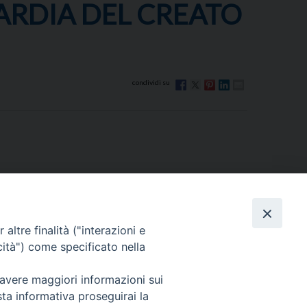
UARDIA DEL CREATO
altre finalità ("interazioni e
cità") come specificato nella
Via Beltrani, 9
76125 Trani BT
 avere maggiori informazioni sui
Centralino Tel. 0883 494211
sta informativa proseguirai la