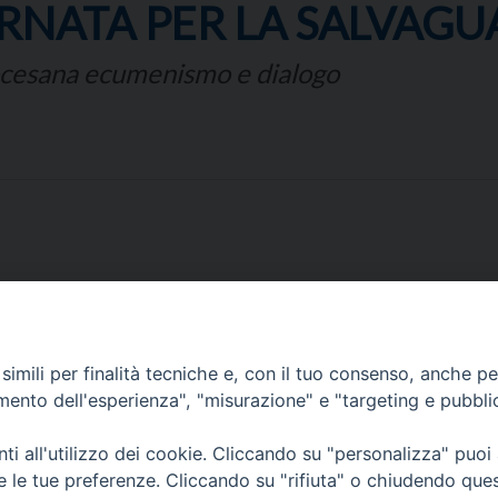
ORNATA PER LA SALVAG
cesana ecumenismo e dialogo
imili per finalità tecniche e, con il tuo consenso, anche per 
amento dell'esperienza", "misurazione" e "targeting e pubbli
Corato, Margherita di Savoia,
San Ferdinando di Puglia, Trinitapoli
i all'utilizzo dei cookie. Cliccando su "personalizza" puoi
Sede arcivescovile suffraganea di Bari-Bitonto
re le tue preferenze. Cliccando su "rifiuta" o chiudendo que