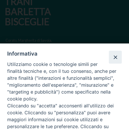
TRANI
BARLETTA
BISCEGLIE
Corato, Margherita di Savoia,
San Ferdinando di Puglia, Trinitapoli
Informativa
Sede arcivescovile suffraganea di Bari-Bitonto
Utilizziamo cookie o tecnologie simili per
Regione ecclesiastica Puglia
finalità tecniche e, con il tuo consenso, anche per
altre finalità ("interazioni e funzionalità semplici",
Via Beltrani, 9
"miglioramento dell'esperienza", "misurazione" e
76125 Trani BT
"targeting e pubblicità") come specificato nella
Centralino Tel. 0883 494211
cookie policy.
Cliccando su "accetta" acconsenti all'utilizzo dei
Cancelleria Tel. 0883 494204
cookie. Cliccando su "personalizza" puoi avere
maggiori informazioni sui cookie utilizzati e
cancelleria@arcidiocesitrani.it
personalizzare le tue preferenze. Cliccando su