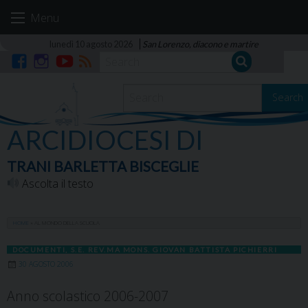
Skip
Menu
to
content
lunedì 10 agosto 2026
San Lorenzo, diacono e martire
Facebook
Instagram
YouTube
RSS
Search
ARCIDIOCESI DI
TRANI BARLETTA BISCEGLIE
Ascolta il testo
HOME
»
AL MONDO DELLA SCUOLA
DOCUMENTI
,
S.E. REV.MA MONS. GIOVAN BATTISTA PICHIERRI
30 AGOSTO 2006
Anno scolastico 2006-2007