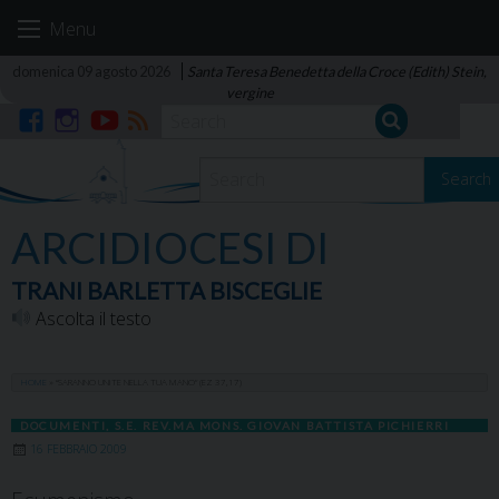
Skip
Menu
to
content
domenica 09 agosto 2026
Santa Teresa Benedetta della Croce (Edith) Stein,
vergine
Facebook
Instagram
YouTube
RSS
Search
ARCIDIOCESI DI
TRANI BARLETTA BISCEGLIE
Ascolta il testo
HOME
»
“SARANNO UNITE NELLA TUA MANO” (EZ 37,17)
DOCUMENTI
,
S.E. REV.MA MONS. GIOVAN BATTISTA PICHIERRI
16 FEBBRAIO 2009