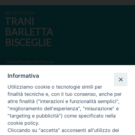
ARCIDIOCESI DI
TRANI
BARLETTA
BISCEGLIE
Corato, Margherita di Savoia,
San Ferdinando di Puglia, Trinitapoli
Informativa
Sede arcivescovile suffraganea di Bari-Bitonto
Utilizziamo cookie o tecnologie simili per
Regione ecclesiastica Puglia
finalità tecniche e, con il tuo consenso, anche per
altre finalità ("interazioni e funzionalità semplici",
Via Beltrani, 9
"miglioramento dell'esperienza", "misurazione" e
76125 Trani BT
"targeting e pubblicità") come specificato nella
Centralino Tel. 0883 494211
cookie policy.
Cliccando su "accetta" acconsenti all'utilizzo dei
Cancelleria Tel. 0883 494204