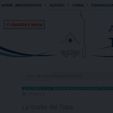
Skip
HOME
ARCIVESCOVO
DIOCESI
CURIA
FORMAZIO
to
content
Ascolta il testo
HOME
»
UN PONTIFICATO CENTRATO IN CRISTO
DOCUMENTI
,
S.E. REV.MA MONS. GIOVAN BATTISTA P
5 APRILE 2005
La morte del Papa