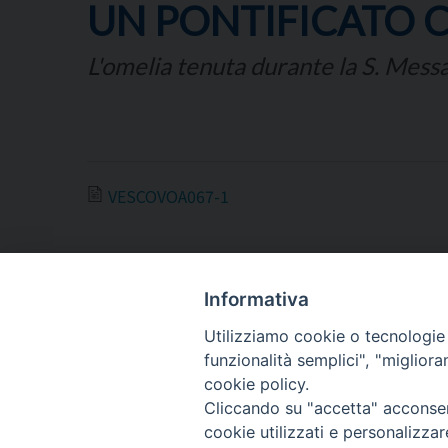
UN PONTIFICATO C
L'omelia tenuta durante la S. Messa 
VESCOVOA067-1
Informativa
Utilizziamo cookie o tecnologie s
ARCIDIOCESI DI
funzionalità semplici", "miglior
TRANI
cookie policy.
Cliccando su "accetta" acconsent
BARLETTA
cookie utilizzati e personalizza