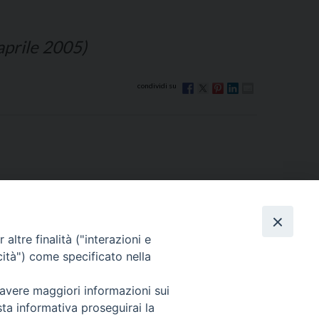
 aprile 2005)
altre finalità ("interazioni e
cità") come specificato nella
Via Beltrani, 9
76125 Trani BT
 avere maggiori informazioni sui
Centralino Tel. 0883 494211
sta informativa proseguirai la