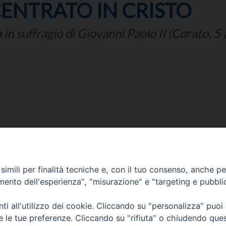
ENTRATO IN CRISTO
in suffragio di Giovanni Paolo II (Corato, 5
imili per finalità tecniche e, con il tuo consenso, anche per 
amento dell'esperienza", "misurazione" e "targeting e pubbli
Corato, Margherita di Savoia,
San Ferdinando di Puglia, Trinitapoli
i all'utilizzo dei cookie. Cliccando su "personalizza" puoi
Sede arcivescovile suffraganea di Bari-Bitonto
re le tue preferenze. Cliccando su "rifiuta" o chiudendo que