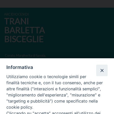
ARCIDIOCESI DI
TRANI
BARLETTA
BISCEGLIE
Corato, Margherita di Savoia,
San Ferdinando di Puglia, Trinitapoli
Informativa
Sede arcivescovile suffraganea di Bari-Bitonto
Utilizziamo cookie o tecnologie simili per
Regione ecclesiastica Puglia
finalità tecniche e, con il tuo consenso, anche per
altre finalità ("interazioni e funzionalità semplici",
Via Beltrani, 9
"miglioramento dell'esperienza", "misurazione" e
76125 Trani BT
"targeting e pubblicità") come specificato nella
Centralino Tel. 0883 494211
cookie policy.
Cliccando su "accetta" acconsenti all'utilizzo dei