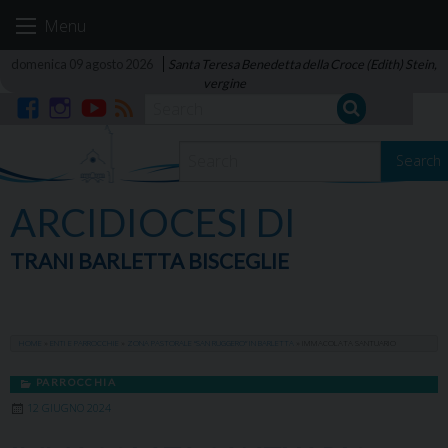
Skip
Menu
to
content
domenica 09 agosto 2026
Santa Teresa Benedetta della Croce (Edith) Stein,
vergine
Facebook
Instagram
YouTube
RSS
Search
ARCIDIOCESI DI
TRANI BARLETTA BISCEGLIE
HOME
»
ENTI E PARROCCHIE
»
ZONA PASTORALE “SAN RUGGERO” IN BARLETTA
»
IMMACOLATA SANTUARIO
PARROCCHIA
12 GIUGNO 2024