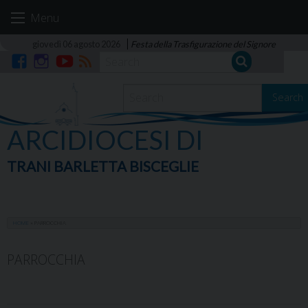
Skip
Menu
to
content
giovedì 06 agosto 2026
Festa della Trasfigurazione del Signore
Facebook
Instagram
YouTube
RSS
Search
ARCIDIOCESI DI
TRANI BARLETTA BISCEGLIE
HOME
»
PARROCCHIA
PARROCCHIA