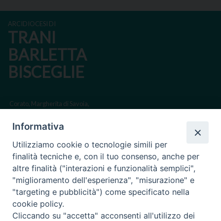
ARCIDIOCESI DI
TRANI
BARLETTA
BISCEGLIE
Corato, Margherita di Savoia,
San Ferdinando di Puglia, Trinitapoli
Informativa
Sede arcivescovile suffraganea di Bari-Bitonto
Utilizziamo cookie o tecnologie simili per
Regione ecclesiastica Puglia
finalità tecniche e, con il tuo consenso, anche per
altre finalità ("interazioni e funzionalità semplici",
Via Beltrani, 9
"miglioramento dell'esperienza", "misurazione" e
76125 Trani BT
"targeting e pubblicità") come specificato nella
Centralino Tel. 0883 494211
cookie policy.
Cliccando su "accetta" acconsenti all'utilizzo dei
Cancelleria Tel. 0883 494204