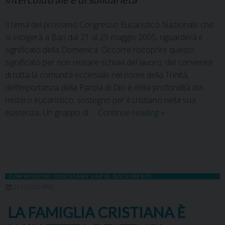
Il tema del prossimo Congresso Eucaristico Nazionale che
si svolgerà a Bari dal 21 al 29 maggio 2005, riguarderà il
significato della Domenica. Occorre riscoprire questo
significato per non restare schiavi del lavoro, del convenire
di tutta la comunità ecclesiale nel nome della Trinità,
dell’importanza della Parola di Dio e della profondità del
mistero eucaristico, sostegno per il cristiano nella sua
esistenza. Un gruppo di …
Continue reading
»
COMMISSIONI DIOCESANE VARIE
,
DOCUMENTI
27 LUGLIO 2002
LA FAMIGLIA CRISTIANA È