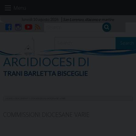
Skip
Menu
to
content
lunedì 10 agosto 2026
San Lorenzo, diacono e martire
Facebook
Instagram
YouTube
RSS
Search
ARCIDIOCESI DI
TRANI BARLETTA BISCEGLIE
HOME
»
DOCUMENTI
»
COMMISSIONI DIOCESANE VARIE
COMMISSIONI DIOCESANE VARIE