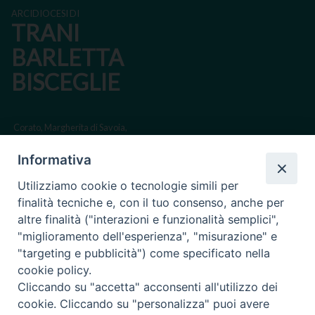
ARCIDIOCESI DI
TRANI
BARLETTA
BISCEGLIE
Corato, Margherita di Savoia,
San Ferdinando di Puglia, Trinitapoli
Informativa
Sede arcivescovile suffraganea di Bari-Bitonto
Utilizziamo cookie o tecnologie simili per
Regione ecclesiastica Puglia
finalità tecniche e, con il tuo consenso, anche per
altre finalità ("interazioni e funzionalità semplici",
Via Beltrani, 9
"miglioramento dell'esperienza", "misurazione" e
76125 Trani BT
"targeting e pubblicità") come specificato nella
Centralino Tel. 0883 494211
cookie policy.
Cliccando su "accetta" acconsenti all'utilizzo dei
Cancelleria Tel. 0883 494204
cookie. Cliccando su "personalizza" puoi avere