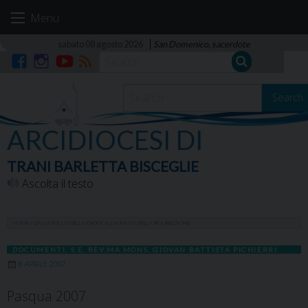
Skip
Menu
to
content
sabato 08 agosto 2026
San Domenico, sacerdote
Facebook
Instagram
YouTube
RSS
Search
ARCIDIOCESI DI
TRANI BARLETTA BISCEGLIE
Ascolta il testo
HOME
»
DALLA FOLLIA DELLA CROCE ALL’AUDACIA DELLA RESURREZIONE
DOCUMENTI
,
S.E. REV.MA MONS. GIOVAN BATTISTA PICHIERRI
8 APRILE 2007
Pasqua 2007