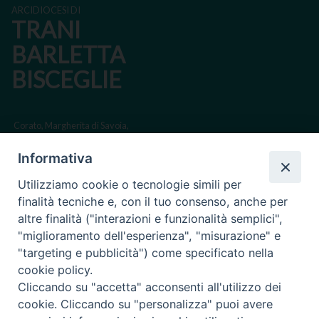
ARCIDIOCESI DI
TRANI
BARLETTA
BISCEGLIE
Corato, Margherita di Savoia,
San Ferdinando di Puglia, Trinitapoli
Informativa
Sede arcivescovile suffraganea di Bari-Bitonto
Utilizziamo cookie o tecnologie simili per
Regione ecclesiastica Puglia
finalità tecniche e, con il tuo consenso, anche per
altre finalità ("interazioni e funzionalità semplici",
Via Beltrani, 9
"miglioramento dell'esperienza", "misurazione" e
76125 Trani BT
"targeting e pubblicità") come specificato nella
Centralino Tel. 0883 494211
cookie policy.
Cliccando su "accetta" acconsenti all'utilizzo dei
Cancelleria Tel. 0883 494204
cookie. Cliccando su "personalizza" puoi avere