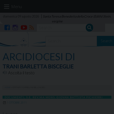
Skip
Menu
to
content
domenica 09 agosto 2026
Santa Teresa Benedetta della Croce (Edith) Stein,
vergine
Facebook
Instagram
YouTube
RSS
Search
ARCIDIOCESI DI
TRANI BARLETTA BISCEGLIE
Ascolta il testo
HOME
»
ISTITUITI I CAPPELLANI DEL LAVORO
DOCUMENTI
,
S.E. REV.MA MONS. GIOVAN BATTISTA PICHIERRI
1 OTTOBRE 2011