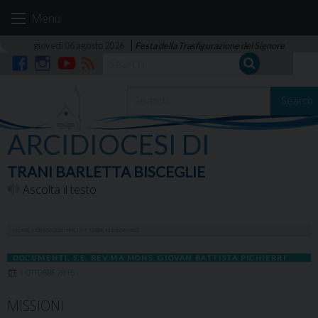
Skip
Menu
to
content
giovedì 06 agosto 2026
Festa della Trasfigurazione del Signore
Facebook
Instagram
YouTube
RSS
Search
ARCIDIOCESI DI
TRANI BARLETTA BISCEGLIE
Ascolta il testo
HOME
»
MESSAGGIO PER L’OTTOBRE MISSIONARIO
DOCUMENTI
,
S.E. REV.MA MONS. GIOVAN BATTISTA PICHIERRI
1 OTTOBRE 2015
MISSIONI